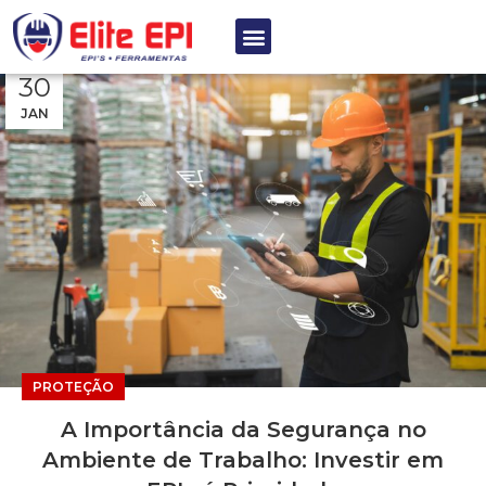
Postado por
Elite EPI
Página inicial
Artigos postados por Elite EPI
30
JAN
PROTEÇÃO
A Importância da Segurança no
Ambiente de Trabalho: Investir em